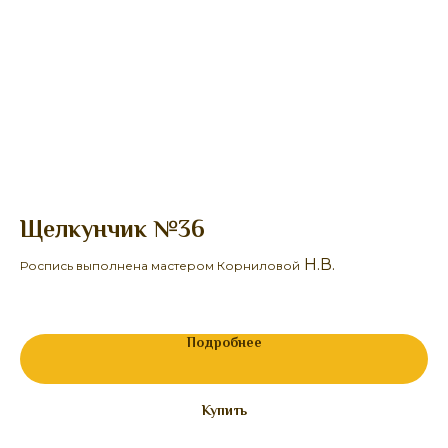
Щелкунчик №36
Б
Н.В.
Роспись выполнена мастером Корниловой
Ро
22
Подробнее
Купить