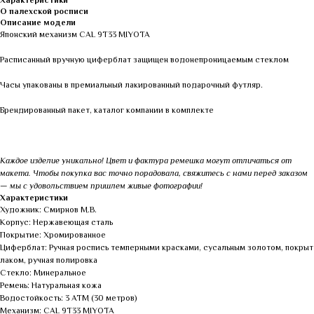
Характеристики
О палехской росписи
Описание модели
Японский механизм CAL 9Т33 MIYOTA
Расписанный вручную циферблат защищен водонепроницаемым стеклом
Часы упакованы в премиальный лакированный подарочный футляр.
Брендированный пакет, каталог компании в комплекте
Каждое изделие уникально! Цвет и фактура ремешка могут отличаться от
макета. Чтобы покупка вас точно порадовала, свяжитесь с нами перед заказом
— мы с удовольствием пришлем живые фотографии!
Характеристики
Художник: Смирнов М.В.
Корпус: Нержавеющая сталь
Покрытие: Хромированное
Циферблат: Ручная роспись темперными красками, сусальным золотом, покрыт
лаком, ручная полировка
Стекло: Минеральное
Ремень: Натуральная кожа
Водостойкость: 3 АТМ (30 метров)
Механизм: CAL 9Т33 MIYOTA