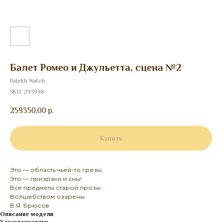
Балет Ромео и Джульетта, сцена №2
Palekh Watch
SKU:
293998
259350,00
р.
Купить
Это — область чьей-то грезы,
Это — призраки и сны!
Все предметы старой прозы
Волшебством озарены
В.Я. Брюсов
Описание модели