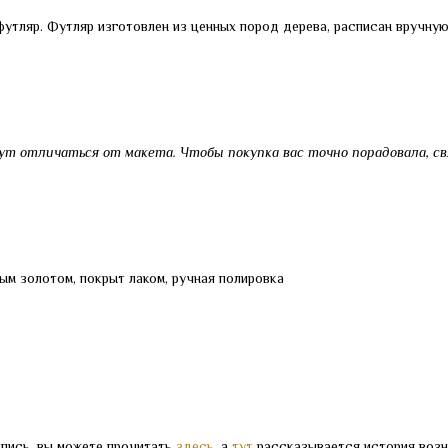
утляр. Футляр изготовлен из ценных пород дерева, расписан вручную
ут отличаться от макета. Чтобы покупка вас точно порадовала, св
ым золотом, покрыт лаком, ручная полировка
спись, вы можете прочитать
здесь
, а
тут
рассказывается история возн