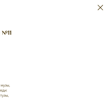
 №11
 музы,
яди:
тузы,