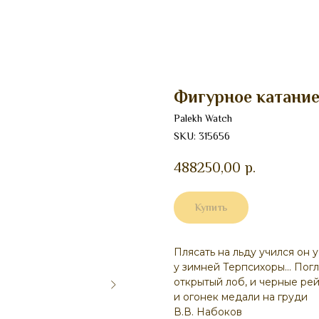
Фигурное катание
Palekh Watch
SKU:
315656
488250,00
р.
Купить
Плясать на льду учился он у
у зимней Терпсихоры… Погл
открытый лоб, и черные рей
и огонек медали на груди
В.В. Набоков