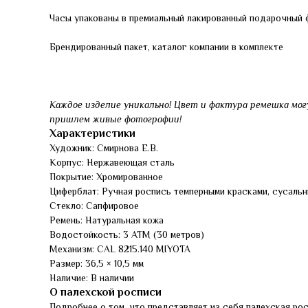
Часы упакованы в премиальный лакированный подарочный ф
Брендированный пакет, каталог компании в комплекте
Каждое изделие уникально! Цвет и фактура ремешка мог
пришлем живые фотографии!
Характеристики
Художник: Смирнова Е.В.
Корпус: Нержавеющая сталь
Покрытие: Хромированное
Циферблат: Ручная роспись темперными красками, сусальн
Стекло: Сапфировое
Ремень: Натуральная кожа
Водостойкость: 3 АТМ (30 метров)
Механизм: CAL 8215.140 MIYOTA
Размер: 36,5 × 10,5 мм
Наличие: В наличии
О палехской росписи
Подробнее о том, что представляет из себя палехская ро