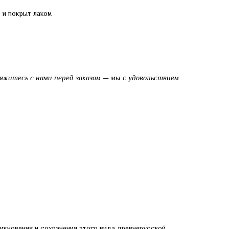
 и покрыт лаком
яжитесь с нами перед заказом — мы с удовольствием
икновения и сохранения этого вида древнерусской