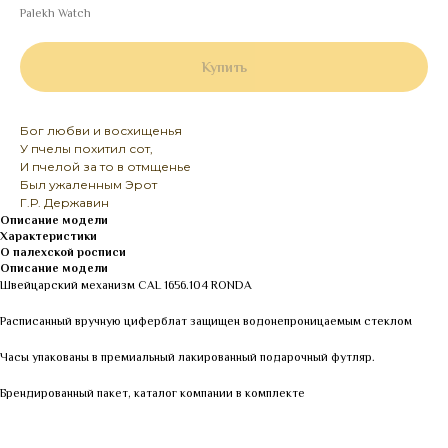
Palekh Watch
Купить
Бог любви и восхищенья
У пчелы похитил сот,
И пчелой за то в отмщенье
Был ужаленным Эрот
Г.Р. Державин
Описание модели
Характеристики
О палехской росписи
Описание модели
Швейцарский механизм CAL 1656.104 RONDA
Расписанный вручную циферблат защищен водонепроницаемым стеклом
Часы упакованы в премиальный лакированный подарочный футляр.
Брендированный пакет, каталог компании в комплекте