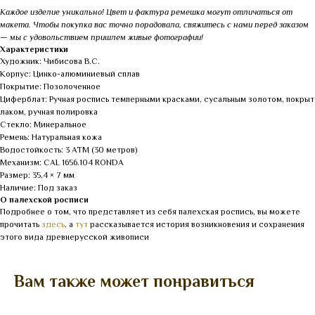
Каждое изделие уникально! Цвет и фактура ремешка могут отличаться от
макета. Чтобы покупка вас точно порадовала, свяжитесь с нами перед заказом
— мы с удовольствием пришлем живые фотографии!
Характеристики
Художник: Чибисова В.С.
Корпус: Цинко-алюминиевый сплав
Покрытие: Позолоченное
Циферблат: Ручная роспись темперными красками, сусальным золотом, покрыт
лаком, ручная полировка
Стекло: Минеральное
Ремень: Натуральная кожа
Водостойкость: 3 АТМ (30 метров)
Механизм: CAL 1656.104 RONDA
Размер: 35,4 × 7 мм
Наличие: Под заказ
О палехской росписи
Подробнее о том, что представляет из себя палехская роспись, вы можете
прочитать
здесь
, а
тут
рассказывается история возникновения и сохранения
этого вида древнерусской живописи
Вам также может понравиться