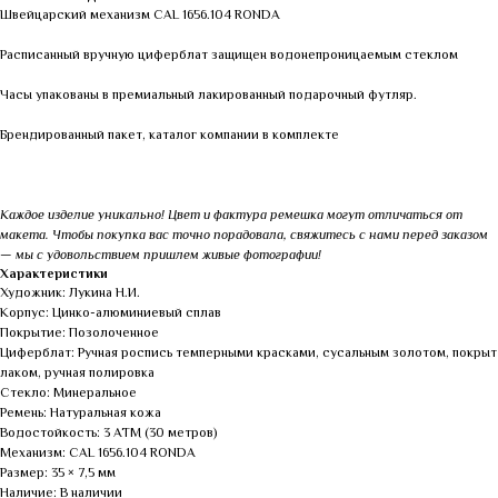
Швейцарский механизм CAL 1656.104 RONDA
Расписанный вручную циферблат защищен водонепроницаемым стеклом
Часы упакованы в премиальный лакированный подарочный футляр.
Брендированный пакет, каталог компании в комплекте
Каждое изделие уникально! Цвет и фактура ремешка могут отличаться от
макета. Чтобы покупка вас точно порадовала, свяжитесь с нами перед заказом
— мы с удовольствием пришлем живые фотографии!
Характеристики
Художник: Лукина Н.И.
Корпус: Цинко-алюминиевый сплав
Покрытие: Позолоченное
Циферблат: Ручная роспись темперными красками, сусальным золотом, покрыт
лаком, ручная полировка
Стекло: Минеральное
Ремень: Натуральная кожа
Водостойкость: 3 АТМ (30 метров)
Механизм: CAL 1656.104 RONDA
Размер: 35 × 7,5 мм
Наличие: В наличии