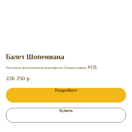
Балет Шопениана
Ж
М.В.
Роспись выполнена мастером Смирновым
Ро
226 250
р.
Подробнее
Купить