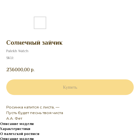
Солнечный зайчик
Palekh Watch
SKU:
236000,00
р.
Купить
Росинка катится с листа, —
Пусть будет песнь твоя чиста
А.А. Фет
Описание модели
Характеристики
О палехской росписи
Описание модели