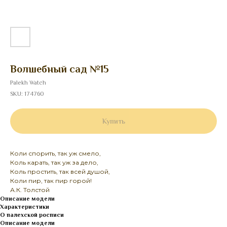
Волшебный сад №15
Palekh Watch
SKU:
174760
Купить
Коли спорить, так уж смело,
Коль карать, так уж за дело,
Коль простить, так всей душой,
Коли пир, так пир горой!
А.К. Толстой
Описание модели
Характеристики
О палехской росписи
Описание модели