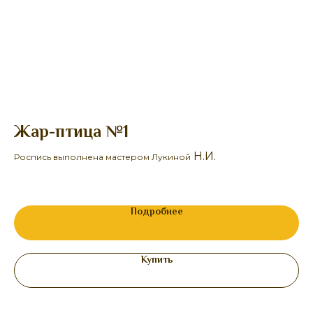
Жар-птица №1
Б
Н.И.
Роспись выполнена мастером Лукиной
Ро
25
Подробнее
Купить