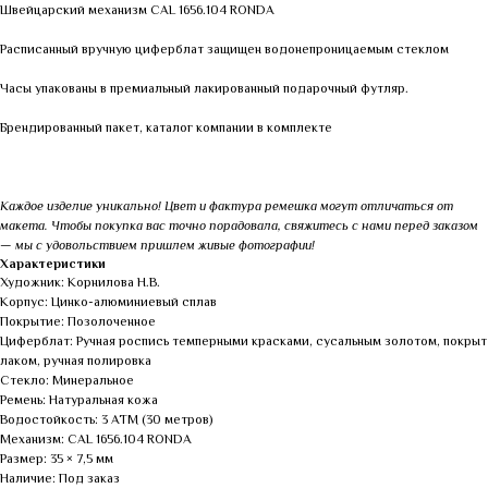
Швейцарский механизм CAL 1656.104 RONDA
Расписанный вручную циферблат защищен водонепроницаемым стеклом
Часы упакованы в премиальный лакированный подарочный футляр.
Брендированный пакет, каталог компании в комплекте
Каждое изделие уникально! Цвет и фактура ремешка могут отличаться от
макета. Чтобы покупка вас точно порадовала, свяжитесь с нами перед заказом
— мы с удовольствием пришлем живые фотографии!
Характеристики
Художник: Корнилова Н.В.
Корпус: Цинко-алюминиевый сплав
Покрытие: Позолоченное
Циферблат: Ручная роспись темперными красками, сусальным золотом, покрыт
лаком, ручная полировка
Стекло: Минеральное
Ремень: Натуральная кожа
Водостойкость: 3 АТМ (30 метров)
Механизм: CAL 1656.104 RONDA
Размер: 35 × 7,5 мм
Наличие: Под заказ