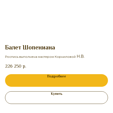
Балет Шопениана
Б
Н.В.
Роспись выполнена мастером Корниловой
Ро
226 250
р.
25
Подробнее
Купить