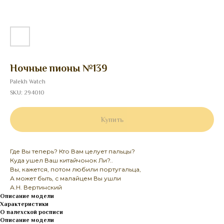
Ночные пионы №139
Palekh Watch
SKU:
294010
Купить
Где Вы теперь? Кто Вам целует пальцы?
Куда ушел Ваш китайчонок Ли?..
Вы, кажется, потом любили португальца,
А может быть, с малайцем Вы ушли
А.Н. Вертинский
Описание модели
Характеристики
О палехской росписи
Описание модели