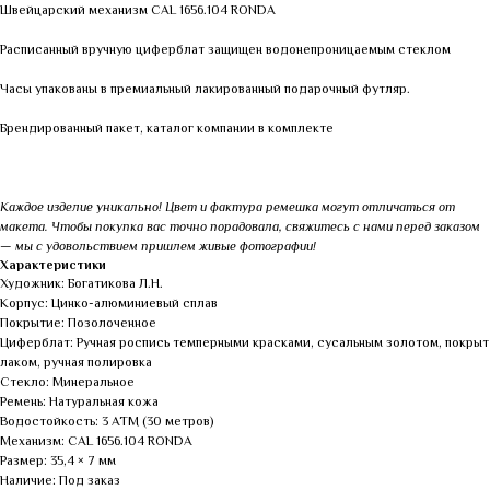
Швейцарский механизм CAL 1656.104 RONDA
Расписанный вручную циферблат защищен водонепроницаемым стеклом
Часы упакованы в премиальный лакированный подарочный футляр.
Брендированный пакет, каталог компании в комплекте
Каждое изделие уникально! Цвет и фактура ремешка могут отличаться от
макета. Чтобы покупка вас точно порадовала, свяжитесь с нами перед заказом
— мы с удовольствием пришлем живые фотографии!
Характеристики
Художник: Богатикова Л.Н.
Корпус: Цинко-алюминиевый сплав
Покрытие: Позолоченное
Циферблат: Ручная роспись темперными красками, сусальным золотом, покрыт
лаком, ручная полировка
Стекло: Минеральное
Ремень: Натуральная кожа
Водостойкость: 3 АТМ (30 метров)
Механизм: CAL 1656.104 RONDA
Размер: 35,4 × 7 мм
Наличие: Под заказ