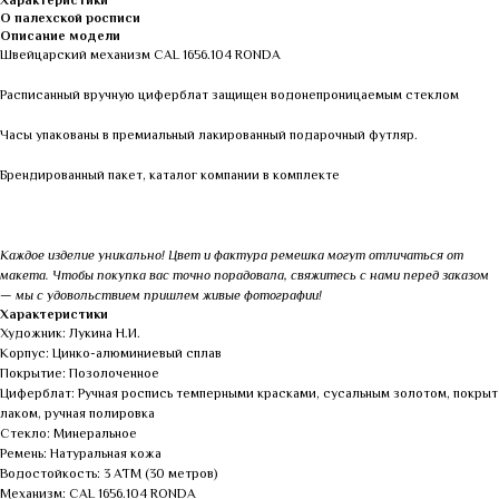
Характеристики
О палехской росписи
Описание модели
Швейцарский механизм CAL 1656.104 RONDA
Расписанный вручную циферблат защищен водонепроницаемым стеклом
Часы упакованы в премиальный лакированный подарочный футляр.
Брендированный пакет, каталог компании в комплекте
Каждое изделие уникально! Цвет и фактура ремешка могут отличаться от
макета. Чтобы покупка вас точно порадовала, свяжитесь с нами перед заказом
— мы с удовольствием пришлем живые фотографии!
Характеристики
Художник: Лукина Н.И.
Корпус: Цинко-алюминиевый сплав
Покрытие: Позолоченное
Циферблат: Ручная роспись темперными красками, сусальным золотом, покрыт
лаком, ручная полировка
Стекло: Минеральное
Ремень: Натуральная кожа
Водостойкость: 3 АТМ (30 метров)
Механизм: CAL 1656.104 RONDA