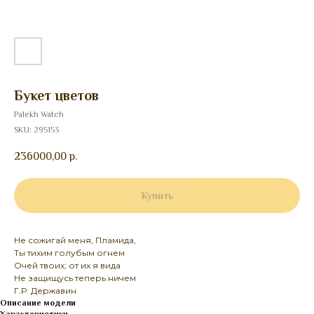
Букет цветов
Palekh Watch
SKU:
295153
236000,00
р.
Купить
Не сожигай меня, Пламида,
Ты тихим голубым огнем
Очей твоих; от их я вида
Не защищусь теперь ничем
Г.Р. Державин
Описание модели