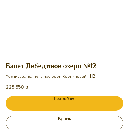
Балет Лебединое озеро №12
Б
Н.В.
Роспись выполнена мастером Корниловой
Ро
223 550
р.
25
Подробнее
Купить