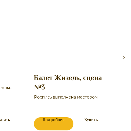
Балет Жизель, сцена
Ор
№3
тером
Рос
Гавр
Роспись выполнена мастером
311 
Н.В.
Корниловой
упить
Подробнее
Купить