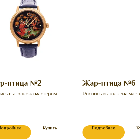
р-птица №2
Жар-птица №6
ись выполнена мастером
Роспись выполнена мас
М.В.
М.В.
рновым
Смирновым
Подробнее
Купить
Подробнее
К