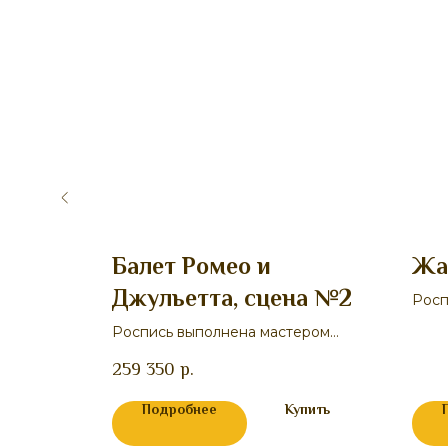
цена
Балет Ромео и
Жа
Джульетта, сцена №2
Росп
Сми
ером
Роспись выполнена мастером
Смирновым М.В.
259 350
р.
пить
Подробнее
Купить