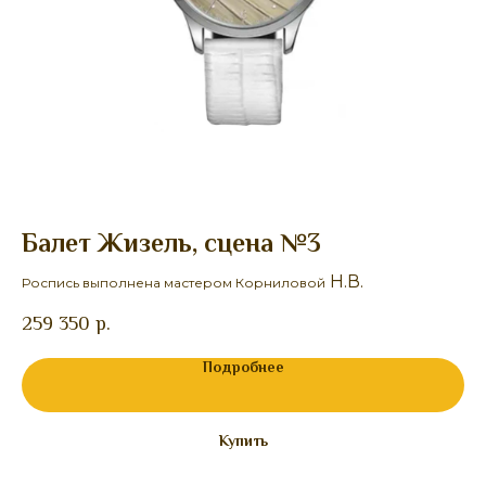
Балет Жизель, сцена №3
Ж
Н.В.
Роспись выполнена мастером Корниловой
Ро
259 350
р.
Подробнее
Купить