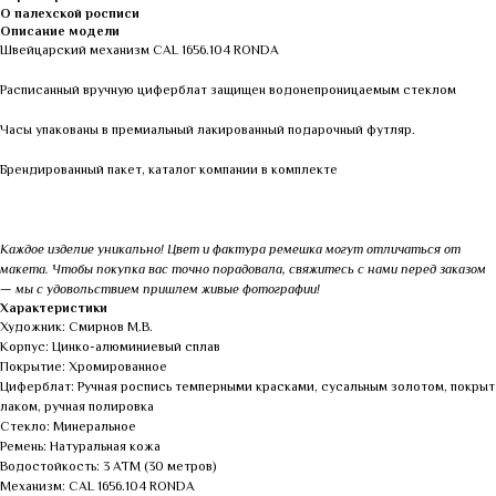
О палехской росписи
Описание модели
Швейцарский механизм CAL 1656.104 RONDA
Расписанный вручную циферблат защищен водонепроницаемым стеклом
Часы упакованы в премиальный лакированный подарочный футляр.
Брендированный пакет, каталог компании в комплекте
Каждое изделие уникально! Цвет и фактура ремешка могут отличаться от
макета. Чтобы покупка вас точно порадовала, свяжитесь с нами перед заказом
— мы с удовольствием пришлем живые фотографии!
Характеристики
Художник: Смирнов М.В.
Корпус: Цинко-алюминиевый сплав
Покрытие: Хромированное
Циферблат: Ручная роспись темперными красками, сусальным золотом, покрыт
лаком, ручная полировка
Стекло: Минеральное
Ремень: Натуральная кожа
Водостойкость: 3 АТМ (30 метров)
Механизм: CAL 1656.104 RONDA