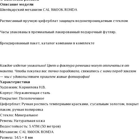
Описание модели
Швейцарский механизм CAL 1660OK RONDA
Расписанный вручную циферблат защищен водонепроницаемым стеклом
Часы упакованы в премиальный лакированный подарочный футляр.
Брендированный пакет, каталог компании в комплекте
Каждое изделие уникально! Цвет и фактура ремешка могут отличаться от
макета. Чтобы покупка вас точно порадовала, свяжитесь с нами перед заказом
— мы с удовольствием пришлем живые фотографии!
Характеристики
Художник: Корнилова Н.В.
Корпус: Нержавеющая сталь
Покрытие: Позолоченное
Циферблат: Ручная роспись темперными красками, сусальным золотом, покрыт
лаком, ручная полировка
Стекло: Минеральное
Ремень: Натуральная кожа
Водостойкость: 3 АТМ (30 метров)
Механизм: CAL 1660OK RONDA
Размер: 34,5 × 8 мм