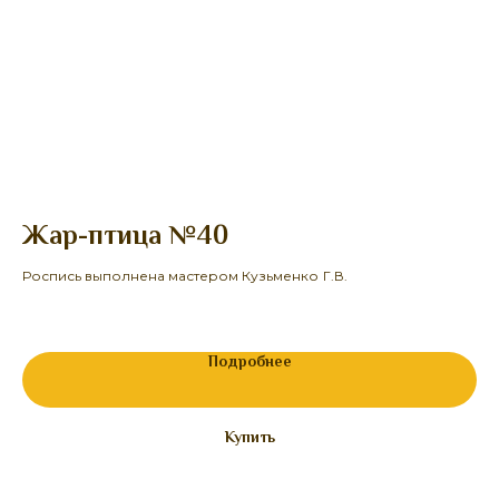
Жар-птица №40
О
Роспись выполнена мастером Кузьменко
Г.В.
Ро
27
Подробнее
Купить