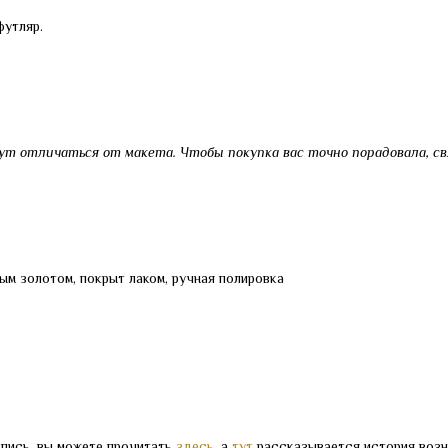
футляр.
ут отличаться от макета. Чтобы покупка вас точно порадовала, св
ым золотом, покрыт лаком, ручная полировка
спись, вы можете прочитать
здесь
, а
тут
рассказывается история возн