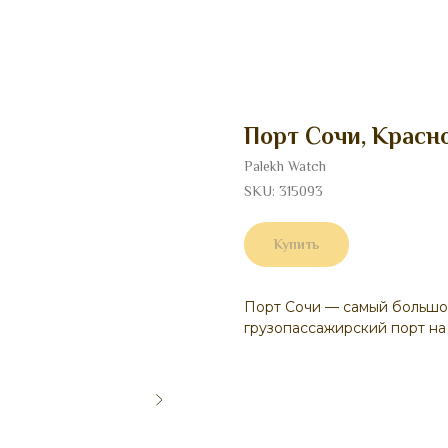
Порт Сочи, Красн
Palekh Watch
SKU:
315093
Купить
Порт Сочи — самый большо
грузопассажирский порт н