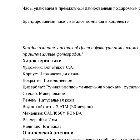
Часы упакованы в премиальный лакированный подарочный 
Брендированный пакет, каталог компании в комплекте
Каждое изделие уникально! Цвет и фактура ремешка мог
пришлем живые фотографии!
Характеристики
Художник: Богатиков С.А.
Корпус: Нержавеющая сталь
Покрытие: Позолоченное
Циферблат: Ручная роспись темперными красками, сусальн
Стекло: Минеральное
Ремень: Натуральная кожа
Водостойкость: 3 АТМ (30 метров)
Механизм: CAL 1660Y RONDA
Размер: 40 × 7 мм
Наличие: Под заказ
О палехской росписи
Подробнее о том, что представляет из себя палехская ро