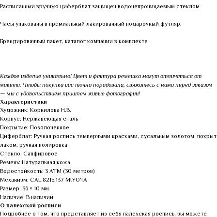
Расписанный вручную циферблат защищен водонепроницаемым стеклом
Часы упакованы в премиальный лакированный подарочный футляр.
Брендированный пакет, каталог компании в комплекте
Каждое изделие уникально! Цвет и фактура ремешка могут отличаться от
макета. Чтобы покупка вас точно порадовала, свяжитесь с нами перед заказом
— мы с удовольствием пришлем живые фотографии!
Характеристики
Художник: Корнилова Н.В.
Корпус: Нержавеющая сталь
Покрытие: Позолоченное
Циферблат: Ручная роспись темперными красками, сусальным золотом, покрыт
лаком, ручная полировка
Стекло: Сапфировое
Ремень: Натуральная кожа
Водостойкость: 3 АТМ (30 метров)
Механизм: CAL 8215.137 MIYOTA
Размер: 36 × 10 мм
Наличие: В наличии
О палехской росписи
Подробнее о том, что представляет из себя палехская роспись, вы можете