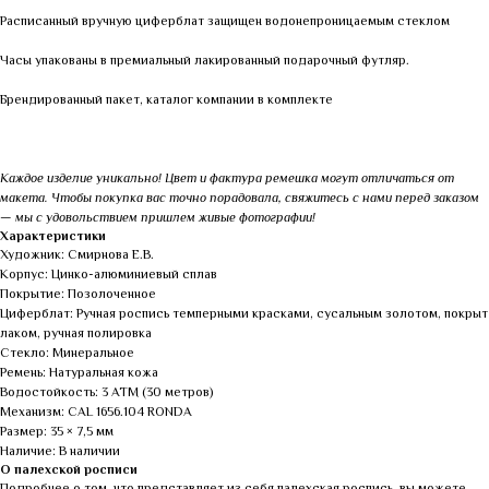
Расписанный вручную циферблат защищен водонепроницаемым стеклом
Часы упакованы в премиальный лакированный подарочный футляр.
Брендированный пакет, каталог компании в комплекте
Каждое изделие уникально! Цвет и фактура ремешка могут отличаться от
макета. Чтобы покупка вас точно порадовала, свяжитесь с нами перед заказом
— мы с удовольствием пришлем живые фотографии!
Характеристики
Художник: Смирнова Е.В.
Корпус: Цинко-алюминиевый сплав
Покрытие: Позолоченное
Циферблат: Ручная роспись темперными красками, сусальным золотом, покрыт
лаком, ручная полировка
Стекло: Минеральное
Ремень: Натуральная кожа
Водостойкость: 3 АТМ (30 метров)
Механизм: CAL 1656.104 RONDA
Размер: 35 × 7,5 мм
Наличие: В наличии
О палехской росписи
Подробнее о том, что представляет из себя палехская роспись, вы можете