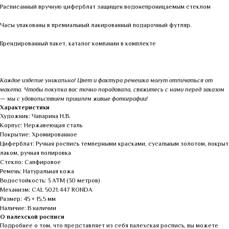
Расписанный вручную циферблат защищен водонепроницаемым стеклом
Часы упакованы в премиальный лакированный подарочный футляр.
Брендированный пакет, каталог компании в комплекте
Каждое изделие уникально! Цвет и фактура ремешка могут отличаться от
макета. Чтобы покупка вас точно порадовала, свяжитесь с нами перед заказом
— мы с удовольствием пришлем живые фотографии!
Характеристики
Художник: Чапарина Н.В.
Корпус: Нержавеющая сталь
Покрытие: Хромированное
Циферблат: Ручная роспись темперными красками, сусальным золотом, покрыт
лаком, ручная полировка
Стекло: Сапфировое
Ремень: Натуральная кожа
Водостойкость: 3 АТМ (30 метров)
Механизм: CAL 5021.447 RONDA
Размер: 45 × 15,5 мм
Наличие: В наличии
О палехской росписи
Подробнее о том, что представляет из себя палехская роспись, вы можете