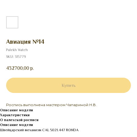
Авиация №14
Palekh Watch
SKU:
315779
432700,00
р.
Купить
Роспись выполнена мастером Чапариной Н.В.
Описание модели
Характеристики
О палехской росписи
Описание модели
Швейцарский механизм CAL 5021.447 RONDA