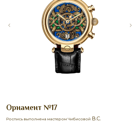
Орнамент №17
Ж
В.С.
Роспись выполнена мастером Чибисовой
Ро
27