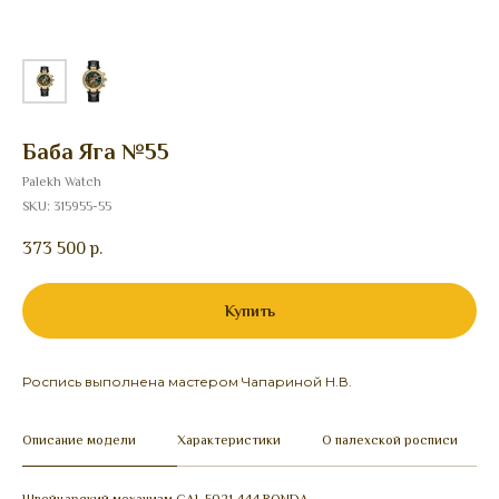
Баба Яга №55
Palekh Watch
SKU:
315955-55
373 500
р.
Купить
Роспись выполнена мастером Чапариной Н.В.
Описание модели
Характеристики
О палехской росписи