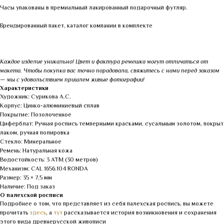
Часы упакованы в премиальный лакированный подарочный футляр.
Брендированный пакет, каталог компании в комплекте
Каждое изделие уникально! Цвет и фактура ремешка могут отличаться от
макета. Чтобы покупка вас точно порадовала, свяжитесь с нами перед заказом
— мы с удовольствием пришлем живые фотографии!
Характеристики
Художник: Сурикова А.С.
Корпус: Цинко-алюминиевый сплав
Покрытие: Позолоченное
Циферблат: Ручная роспись темперными красками, сусальным золотом, покрыт
лаком, ручная полировка
Стекло: Минеральное
Ремень: Натуральная кожа
Водостойкость: 3 АТМ (30 метров)
Механизм: CAL 1656.104 RONDA
Размер: 35 × 7,5 мм
Наличие: Под заказ
О палехской росписи
Подробнее о том, что представляет из себя палехская роспись, вы можете
прочитать
здесь
, а
тут
рассказывается история возникновения и сохранения
этого вида древнерусской живописи