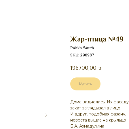
Жар-птица №49
Palekh Watch
SKU:
296987
196700,00
р.
Купить
Дома виднелись. Их фасаду
закат заглядывал в лицо.
И вдруг, подобная фазану,
невеста вышла на крыльцо
Б.А. Ахмадулина