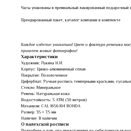
Часы упакованы в премиальный лакированный подарочный 
Брендированный пакет, каталог компании в комплекте
Каждое изделие уникально! Цвет и фактура ремешка мог
пришлем живые фотографии!
Характеристики
Художник: Лукина Н.И.
Корпус: Цинко-алюминиевый сплав
Покрытие: Позолоченное
Циферблат: Ручная роспись темперными красками, сусальн
Стекло: Минеральное
Ремень: Натуральная кожа
Водостойкость: 3 АТМ (30 метров)
Механизм: CAL 1656.104 RONDA
Размер: 35 × 7,5 мм
Наличие: В наличии
О палехской росписи
Подробнее о том, что представляет из себя палехская ро