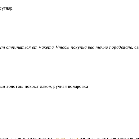
футляр.
ут отличаться от макета. Чтобы покупка вас точно порадовала, св
ым золотом, покрыт лаком, ручная полировка
спись, вы можете прочитать
здесь
, а
тут
рассказывается история возн