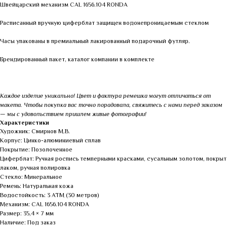
Швейцарский механизм CAL 1656.104 RONDA
Расписанный вручную циферблат защищен водонепроницаемым стеклом
Часы упакованы в премиальный лакированный подарочный футляр.
Брендированный пакет, каталог компании в комплекте
Каждое изделие уникально! Цвет и фактура ремешка могут отличаться от
макета. Чтобы покупка вас точно порадовала, свяжитесь с нами перед заказом
— мы с удовольствием пришлем живые фотографии!
Характеристики
Художник: Смирнов М.В.
Корпус: Цинко-алюминиевый сплав
Покрытие: Позолоченное
Циферблат: Ручная роспись темперными красками, сусальным золотом, покрыт
лаком, ручная полировка
Стекло: Минеральное
Ремень: Натуральная кожа
Водостойкость: 3 АТМ (30 метров)
Механизм: CAL 1656.104 RONDA
Размер: 35,4 × 7 мм
Наличие: Под заказ