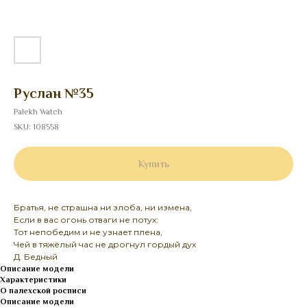
Руслан №35
Palekh Watch
SKU:
108558
Купить
Братья, не страшна ни злоба, ни измена,
Если в вас огонь отваги не потух:
Тот непобедим и не узнает плена,
Чей в тяжёлый час не дрогнул гордый дух
Д. Бедный
Описание модели
Характеристики
О палехской росписи
Описание модели