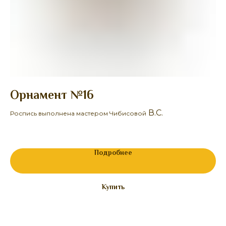
Орнамент №16
Б
В.С.
Роспись выполнена мастером Чибисовой
Ро
25
Подробнее
Купить