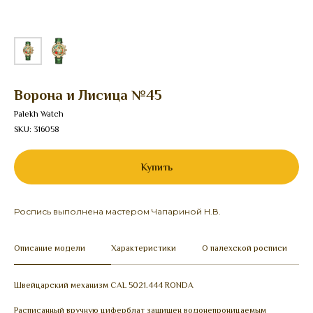
Ворона и Лисица №45
Palekh Watch
SKU:
316058
Купить
Роспись выполнена мастером Чапариной Н.В.
Описание модели
Характеристики
О палехской росписи
Швейцарский механизм CAL 5021.444 RONDA
Расписанный вручную циферблат защищен водонепроницаемым