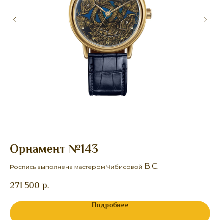
Орнамент №143
Ж
В.С.
Роспись выполнена мастером Чибисовой
Ро
271 500
р.
27
Подробнее