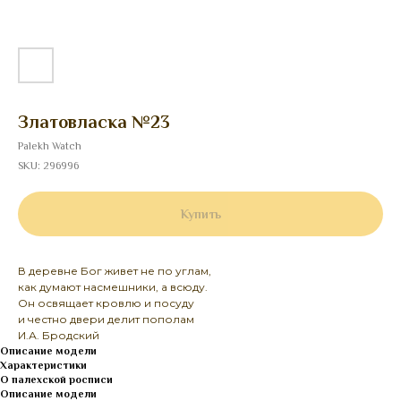
Златовласка №23
Palekh Watch
SKU:
296996
Купить
В деревне Бог живет не по углам,
как думают насмешники, а всюду.
Он освящает кровлю и посуду
и честно двери делит пополам
И.А. Бродский
Описание модели
Характеристики
О палехской росписи
Описание модели