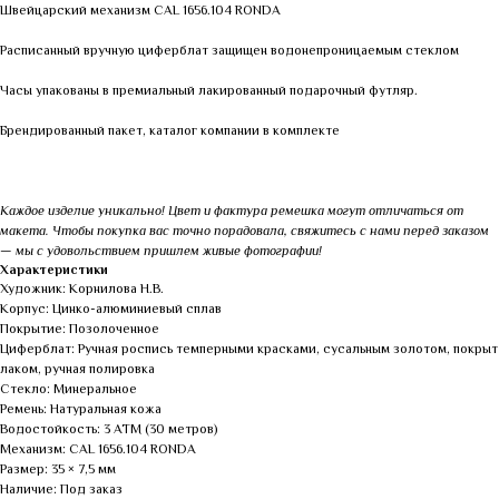
Швейцарский механизм CAL 1656.104 RONDA
Расписанный вручную циферблат защищен водонепроницаемым стеклом
Часы упакованы в премиальный лакированный подарочный футляр.
Брендированный пакет, каталог компании в комплекте
Каждое изделие уникально! Цвет и фактура ремешка могут отличаться от
макета. Чтобы покупка вас точно порадовала, свяжитесь с нами перед заказом
— мы с удовольствием пришлем живые фотографии!
Характеристики
Художник: Корнилова Н.В.
Корпус: Цинко-алюминиевый сплав
Покрытие: Позолоченное
Циферблат: Ручная роспись темперными красками, сусальным золотом, покрыт
лаком, ручная полировка
Стекло: Минеральное
Ремень: Натуральная кожа
Водостойкость: 3 АТМ (30 метров)
Механизм: CAL 1656.104 RONDA
Размер: 35 × 7,5 мм
Наличие: Под заказ