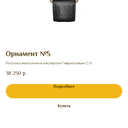
Орнамент №5
Б
Роспись выполнена мастером Гавриловым С.П.
Ро
311 250
р.
25
Подробнее
Купить