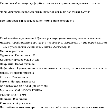
Расписанный вручную циферблат защищен водонепроницаемым стеклом
Часы упакованы в премиальный лакированный подарочный футляр.
Брендированный пакет, каталог компании в комплекте
Каждое изделие уникально! Цвет и фактура ремешка могут отличаться от
макета. Чтобы покупка вас точно порадовала, свяжитесь с нами перед заказом
— мы с удовольствием пришлем живые фотографии!
Характеристики
Художник: Корнилова Н.В.
Корпус: Нержавеющая сталь
Покрытие: Позолоченное
Циферблат: Ручная роспись темперными красками, сусальным золотом, покрыт
лаком, ручная полировка
Стекло: Сапфировое
Ремень: Натуральная кожа
Водостойкость: 3 АТМ (30 метров)
Механизм: CAL 1660OK RONDA
Размер: 34,5 × 8 мм
Наличие: В наличии
О палехской росписи
Подробнее о том, что представляет из себя палехская роспись, вы можете