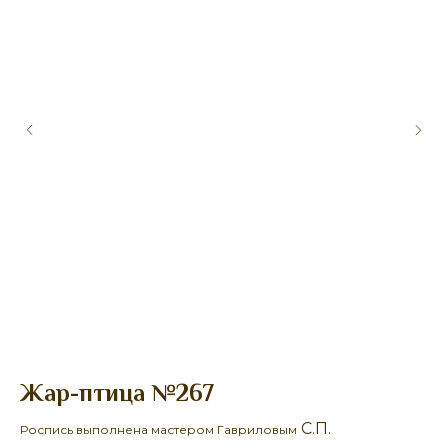
Жар-птица №267
Б
С.П.
Роспись выполнена мастером Гавриловым
Ро