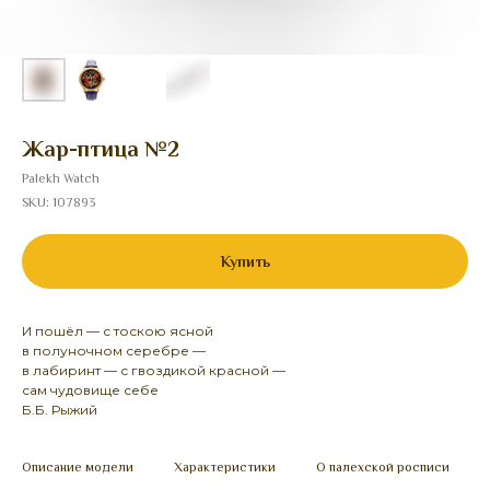
Жар-птица №2
Palekh Watch
SKU:
107893
Купить
И пошёл — с тоскою ясной
в полуночном серебре —
в лабиринт — с гвоздикой красной —
сам чудовище себе
Б.Б. Рыжий
Описание модели
Характеристики
О палехской росписи