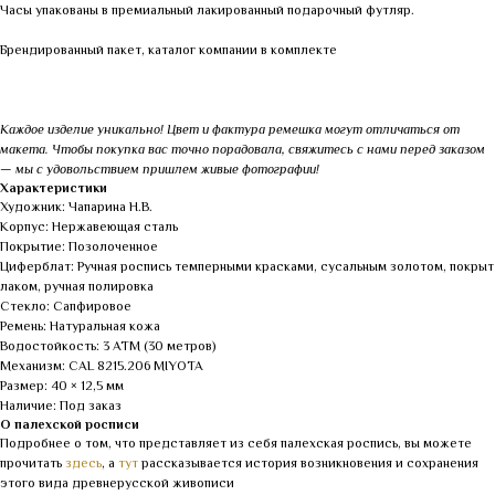
Часы упакованы в премиальный лакированный подарочный футляр.
Брендированный пакет, каталог компании в комплекте
Каждое изделие уникально! Цвет и фактура ремешка могут отличаться от
макета. Чтобы покупка вас точно порадовала, свяжитесь с нами перед заказом
— мы с удовольствием пришлем живые фотографии!
Характеристики
Художник: Чапарина Н.В.
Корпус: Нержавеющая сталь
Покрытие: Позолоченное
Циферблат: Ручная роспись темперными красками, сусальным золотом, покрыт
лаком, ручная полировка
Стекло: Сапфировое
Ремень: Натуральная кожа
Водостойкость: 3 АТМ (30 метров)
Механизм: CAL 8215.206 MIYOTA
Размер: 40 × 12,5 мм
Наличие: Под заказ
О палехской росписи
Подробнее о том, что представляет из себя палехская роспись, вы можете
прочитать
здесь
, а
тут
рассказывается история возникновения и сохранения
этого вида древнерусской живописи