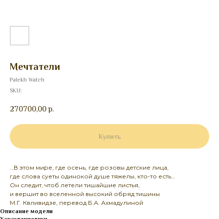
Мечтатели
Palekh Watch
SKU:
270700,00
р.
Купить
…В этом мире, где осень, где розовы детские лица,
где слова суеты одинокой душе тяжелы, кто-то есть…
Он следит, чтоб летели тишайшие листья,
и вершит во вселенной высокий обряд тишины
М.Г. Квливидзе, перевод Б.А. Ахмадулиной
Описание модели