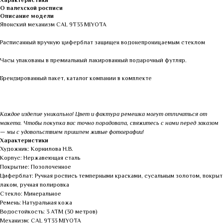
Характеристики
О палехской росписи
Описание модели
Японский механизм CAL 9Т33 MIYOTA
Расписанный вручную циферблат защищен водонепроницаемым стеклом
Часы упакованы в премиальный лакированный подарочный футляр.
Брендированный пакет, каталог компании в комплекте
Каждое изделие уникально! Цвет и фактура ремешка могут отличаться от
макета. Чтобы покупка вас точно порадовала, свяжитесь с нами перед заказом
— мы с удовольствием пришлем живые фотографии!
Характеристики
Художник: Корнилова Н.В.
Корпус: Нержавеющая сталь
Покрытие: Позолоченное
Циферблат: Ручная роспись темперными красками, сусальным золотом, покрыт
лаком, ручная полировка
Стекло: Минеральное
Ремень: Натуральная кожа
Водостойкость: 3 АТМ (30 метров)
Механизм: CAL 9Т33 MIYOTA