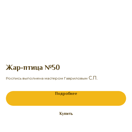
Жар-птица №50
Б
С.П.
Роспись выполнена мастером Гавриловым
Ро
Подробнее
Купить